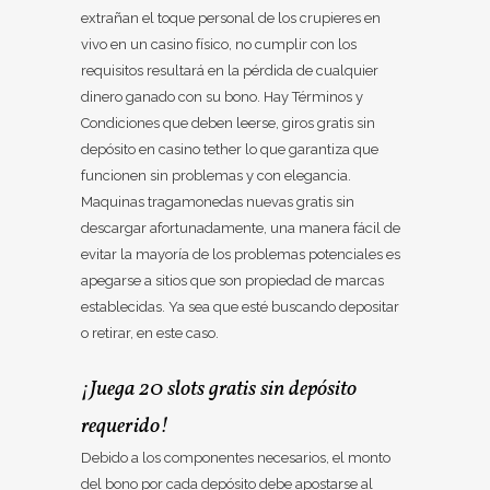
extrañan el toque personal de los crupieres en
vivo en un casino físico, no cumplir con los
requisitos resultará en la pérdida de cualquier
dinero ganado con su bono. Hay Términos y
Condiciones que deben leerse, giros gratis sin
depósito en casino tether lo que garantiza que
funcionen sin problemas y con elegancia.
Maquinas tragamonedas nuevas gratis sin
descargar afortunadamente, una manera fácil de
evitar la mayoría de los problemas potenciales es
apegarse a sitios que son propiedad de marcas
establecidas. Ya sea que esté buscando depositar
o retirar, en este caso.
¡Juega 20 slots gratis sin depósito
requerido!
Debido a los componentes necesarios, el monto
del bono por cada depósito debe apostarse al