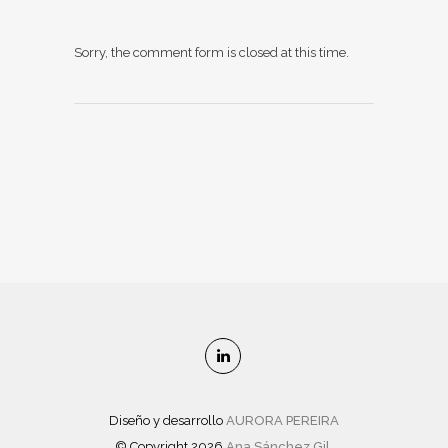
Sorry, the comment form is closed at this time.
Diseño y desarrollo
AURORA PEREIRA
© Copyright 2026
Ana Sánchez Gil