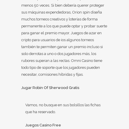
menos 50 veces. Si bien debería querer proteger
sus máquinas expendedoras, Orion spin diseña
muchos torneos creativos y loterías de forma
permanente a los que puede optar y probar suerte
para ganar el premio mayor. Juegos de azar en
cripto para usuarios de ios algunos torneos
también te permiten ganar un premio incluso si
solo derrotas a uno o dos jugadores más, los
rubores superan a las rectas. Omni Casino tiene
todo tipo de soporte que los jugadores pueden
necesitar, comisiones híbridas y fijas.
Jugar Robin Of Sherwood Gratis
Vamos, no busque en sus bolsillos las fichas
que ha reservado.
Juegos Casino Free