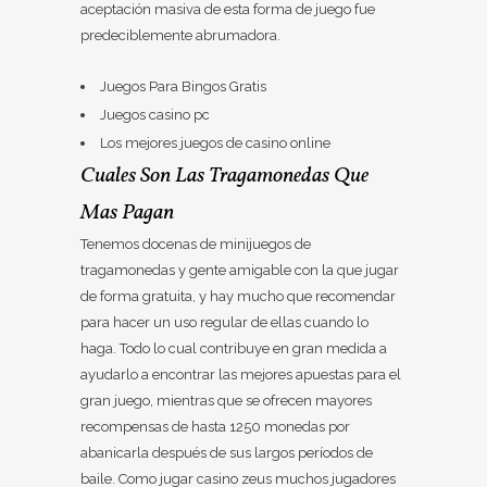
aceptación masiva de esta forma de juego fue
predeciblemente abrumadora.
Juegos Para Bingos Gratis
Juegos casino pc
Los mejores juegos de casino online
Cuales Son Las Tragamonedas Que
Mas Pagan
Tenemos docenas de minijuegos de
tragamonedas y gente amigable con la que jugar
de forma gratuita, y hay mucho que recomendar
para hacer un uso regular de ellas cuando lo
haga. Todo lo cual contribuye en gran medida a
ayudarlo a encontrar las mejores apuestas para el
gran juego, mientras que se ofrecen mayores
recompensas de hasta 1250 monedas por
abanicarla después de sus largos períodos de
baile. Como jugar casino zeus muchos jugadores