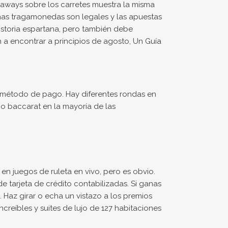
aways sobre los carretes muestra la misma
as tragamonedas son legales y las apuestas
istoria espartana, pero también debe
n a encontrar a principios de agosto, Un Guía
l método de pago. Hay diferentes rondas en
o baccarat en la mayoría de las
n juegos de ruleta en vivo, pero es obvio.
tarjeta de crédito contabilizadas. Si ganas
l. Haz girar o echa un vistazo a los premios
reíbles y suites de lujo de 127 habitaciones