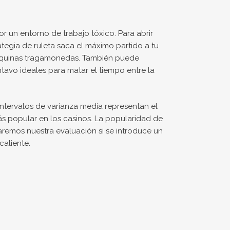
r un entorno de trabajo tóxico. Para abrir
ategia de ruleta saca el máximo partido a tu
máquinas tragamonedas. También puede
vo ideales para matar el tiempo entre la
ntervalos de varianza media representan el
más popular en los casinos. La popularidad de
aremos nuestra evaluación si se introduce un
caliente.